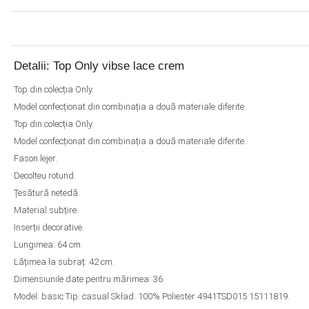
Detalii: Top Only vibse lace crem
Top din colecția Only.
Model confecționat din combinația a două materiale diferite.
Top din colecția Only.
Model confecționat din combinația a două materiale diferite.
Fason lejer.
Decolteu rotund.
Țesătură netedă.
Material subțire.
Inserții decorative.
Lungimea: 64 cm.
Lățimea la subraț: 42 cm.
Dimensiunile date pentru mărimea: 36.
Model: basic Tip: casual Skład: 100% Poliester 4941TSD015 15111819.