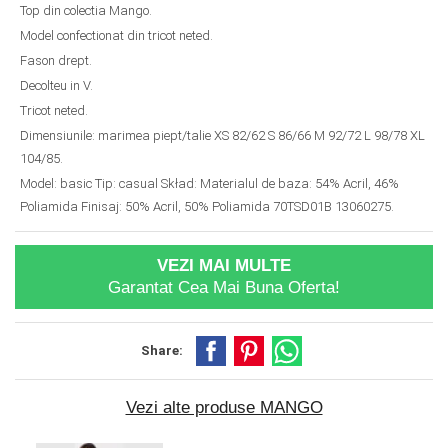
Top din colectia Mango.
Model confectionat din tricot neted.
Fason drept.
Decolteu in V.
Tricot neted.
Dimensiunile: marimea piept/talie XS 82/62 S 86/66 M 92/72 L 98/78 XL
104/85.
Model: basic Tip: casual Skład: Materialul de baza: 54% Acril, 46%
Poliamida Finisaj: 50% Acril, 50% Poliamida 70TSD01B 13060275.
VEZI MAI MULTE
Garantat Cea Mai Buna Oferta!
Share:
Vezi alte produse MANGO