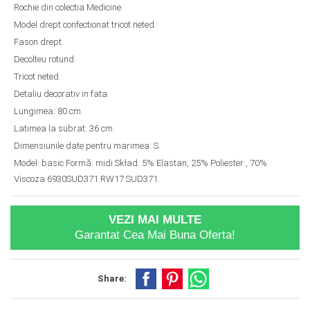
Rochie din colectia Medicine.
Model drept confectionat tricot neted.
Fason drept.
Decolteu rotund.
Tricot neted.
Detaliu decorativ in fata.
Lungimea: 80 cm.
Latimea la subrat: 36 cm.
Dimensiunile date pentru marimea: S.
Model: basic Formă: midi Skład: 5% Elastan, 25% Poliester , 70%
Viscoza 6930SUD371 RW17.SUD371.
VEZI MAI MULTE
Garantat Cea Mai Buna Oferta!
Share: