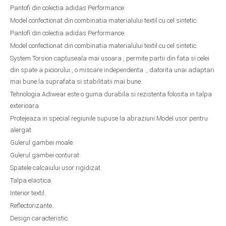
Pantofi din colectia adidas Performance.
Model confectionat din combinatia materialului textil cu cel sintetic.
Pantofi din colectia adidas Performance.
Model confectionat din combinatia materialului textil cu cel sintetic.
System Torsion captuseala mai usoara , permite partii din fata si celei
din spate a piciorului , o miscare independenta , datorita unai adaptari
mai bune la suprafata si stabilitatii mai bune.
Tehnologia Adiwear este o guma durabila si rezistenta folosita in talpa
exterioara.
Protejeaza in special regiunile supuse la abraziuni Model usor pentru
alergat.
Gulerul gambei moale.
Gulerul gambei conturat.
Spatele calcaiului usor rigidizat.
Talpa elastica.
Interior textil.
Reflectorizante.
Design caracteristic.