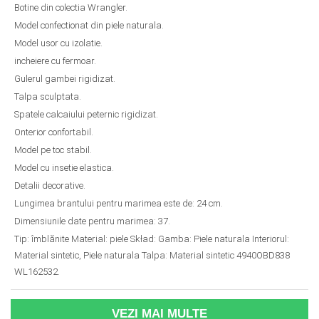
Botine din colectia Wrangler.
Model confectionat din piele naturala.
Model usor cu izolatie.
incheiere cu fermoar.
Gulerul gambei rigidizat.
Talpa sculptata.
Spatele calcaiului peternic rigidizat.
Onterior confortabil.
Model pe toc stabil.
Model cu insetie elastica.
Detalii decorative.
Lungimea brantului pentru marimea este de: 24 cm.
Dimensiunile date pentru marimea: 37.
Tip: îmblănite Material: piele Skład: Gamba: Piele naturala Interiorul:
Material sintetic, Piele naturala Talpa: Material sintetic 4940OBD838
WL162532.
VEZI MAI MULTE