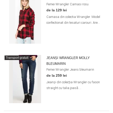
Femei
Wrangler
Camasi
rosu
de la 129 lei
Camasa din colectia Wrangler. Model
confectionat din tesaturi carouri. Are...
JEANȘI WRANGLER MOLLY
Transport gratuit
BLEUMARIN
Femei
Wrangler
Jeans
bleumarin
de la 259 lei
Jeanși din colecția Wrangler cu fason
straight cu talia joasă....