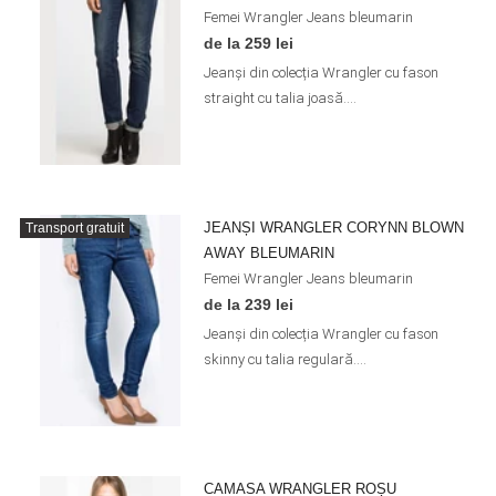
Femei
Wrangler
Jeans
bleumarin
de la 259 lei
Jeanși din colecția Wrangler cu fason
straight cu talia joasă....
JEANȘI WRANGLER CORYNN BLOWN
Transport gratuit
AWAY BLEUMARIN
Femei
Wrangler
Jeans
bleumarin
de la 239 lei
Jeanși din colecția Wrangler cu fason
skinny cu talia regulară....
CAMASA WRANGLER ROȘU